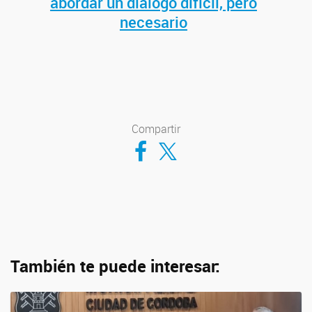
abordar un diálogo difícil, pero
necesario
Compartir
Compartir en Facebook
Compartir en Twitter
También te puede interesar: