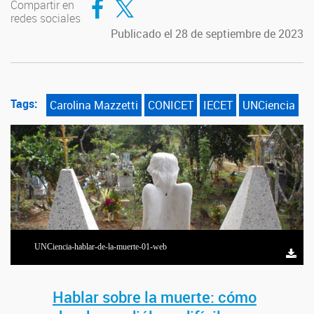
Compartir en
redes sociales
Publicado el 28 de septiembre de 2023
Tags:
Carolina Mazzetti
CONICET
IECET
UNCiencia
UNCiencia-hablar-de-la-muerte-01-web
Hablar sobre la muerte: cómo