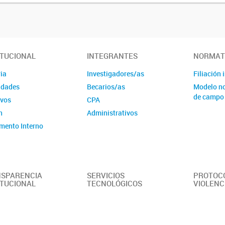
ITUCIONAL
INTEGRANTES
NORMAT
ia
Investigadores/as
Filiación 
idades
Becarios/as
Modelo no
de campo
ivos
CPA
n
Administrativos
mento Interno
SPARENCIA
SERVICIOS
PROTOC
ITUCIONAL
TECNOLÓGICOS
VIOLENC