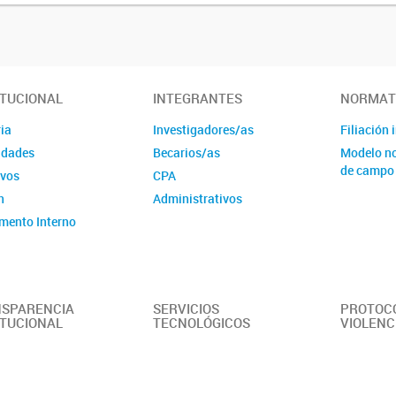
ITUCIONAL
INTEGRANTES
NORMAT
ia
Investigadores/as
Filiación 
idades
Becarios/as
Modelo no
de campo
ivos
CPA
n
Administrativos
mento Interno
SPARENCIA
SERVICIOS
PROTOC
ITUCIONAL
TECNOLÓGICOS
VIOLENC