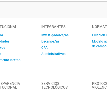
ITUCIONAL
INTEGRANTES
NORMAT
ia
Investigadores/as
Filiación 
idades
Becarios/as
Modelo no
de campo
ivos
CPA
n
Administrativos
mento Interno
SPARENCIA
SERVICIOS
PROTOC
ITUCIONAL
TECNOLÓGICOS
VIOLENC