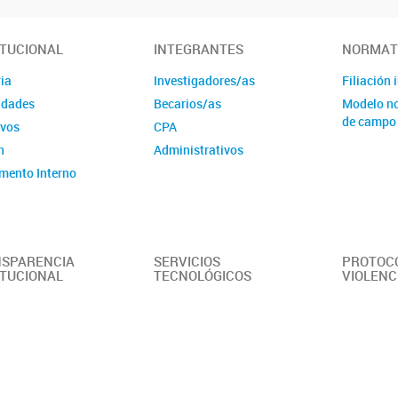
ITUCIONAL
INTEGRANTES
NORMAT
ia
Investigadores/as
Filiación 
idades
Becarios/as
Modelo no
de campo
ivos
CPA
n
Administrativos
mento Interno
SPARENCIA
SERVICIOS
PROTOC
ITUCIONAL
TECNOLÓGICOS
VIOLENC